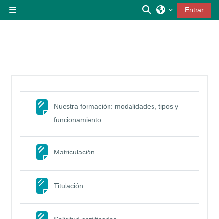
Salta al contenido principal
Selector de búsqu
Entrar
Panel lateral
Nuestra formación: modalidades, tipos y
Página
funcionamiento
Página
Matriculación
Página
Titulación
Página