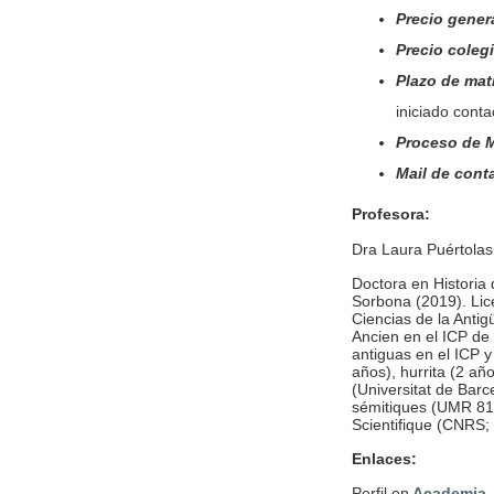
Precio gener
Precio coleg
Plazo de mat
iniciado conta
Proceso de M
Mail de cont
Profesora:
Dra Laura Puértola
Doctora en Historia d
Sorbona (2019). Lic
Ciencias de la Antig
Ancien en el ICP de 
antiguas en el ICP y 
años), hurrita (2 añ
(Universitat de Bar
sémitiques (UMR 816
Scientifique (CNRS; 
Enlaces:
Perfil en
Academia