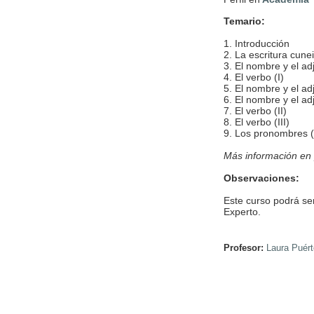
Temario:
1. Introducción
2. La escritura cune
3. El nombre y el adj
4. El verbo (I)
5. El nombre y el adje
6. El nombre y el adje
7. El verbo (II)
8. El verbo (III)
9. Los pronombres (
Más información en 
Observaciones:
Este curso podrá ser
Experto.
Profesor:
Laura Puért