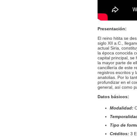
Presentación:
El reino hitita se de
siglo XII a.C., llega
actual Siria, consti
la época conocida c
capital principal, s
la mayor parte de ell
cancillería de este
registros escritos 
anatolias. Por lo tan
profundizar en el con
general, así como p
Datos básicos:
Modalidad:
O
Temporalida
Tipo de form
Créditos:
3 E