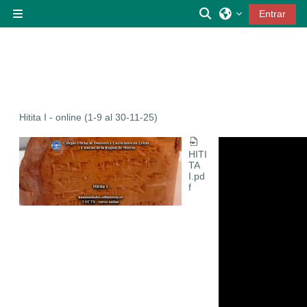
Salta al contenido principal
Selector de búsqu
Entrar
Panel lateral
Hitita I - online (1-9 al 30-11-25)
HITI
TA
I.pd
f