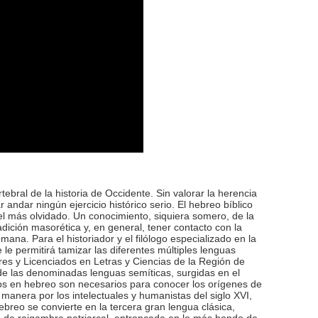
ebral de la historia de Occidente. Sin valorar la herencia
r andar ningún ejercicio histórico serio. El hebreo bíblico
l más olvidado. Un conocimiento, siquiera somero, de la
adición masorética y, en general, tener contacto con la
ana. Para el historiador y el filólogo especializado en la
e permitirá tamizar las diferentes múltiples lenguas
ores y Licenciados en Letras y Ciencias de la Región de
te de las denominadas lenguas semíticas, surgidas en el
dos en hebreo son necesarios para conocer los orígenes de
 manera por los intelectuales y humanistas del siglo XVI,
hebreo se convierte en la tercera gran lengua clásica,