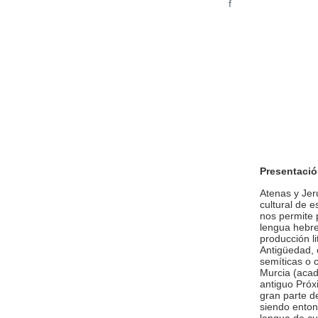
f
Presentació
Atenas y Jeru
cultural de e
nos permite 
lengua hebrea
producción li
Antigüedad, 
semíticas o 
Murcia (acadi
antiguo Próx
gran parte de
siendo entonc