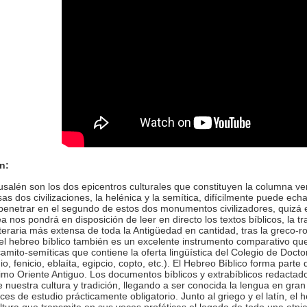
n:
salén son los dos epicentros culturales que constituyen la columna vert
sas dos civilizaciones, la helénica y la semítica, difícilmente puede echa
penetrar en el segundo de estos dos monumentos civilizadores, quizá e
 nos pondrá en disposición de leer en directo los textos bíblicos, la tr
teraria más extensa de toda la Antigüedad en cantidad, tras la greco-rom
el hebreo bíblico también es un excelente instrumento comparativo que l
camito-semíticas que contiene la oferta lingüística del Colegio de Doct
o, fenicio, eblaíta, egipcio, copto, etc.). El Hebreo Bíblico forma par
imo Oriente Antiguo. Los documentos bíblicos y extrabíblicos redacta
 nuestra cultura y tradición, llegando a ser conocida la lengua en gran
es de estudio prácticamente obligatorio. Junto al griego y el latín, el 