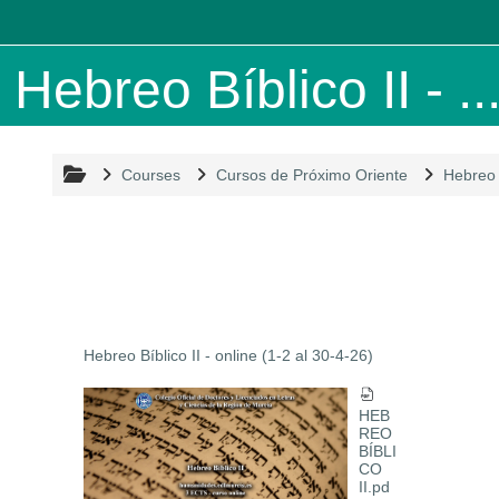
Skip to main content
Hebreo Bíblico II - ..
Courses
Cursos de Próximo Oriente
Hebreo 
Hebreo Bíblico II - online (1-2 al 30-4-26)
HEB
REO
BÍBLI
CO
II.pd