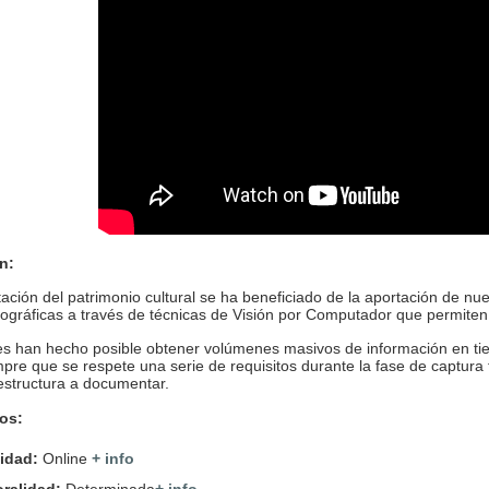
n:
ción del patrimonio cultural se ha beneficiado de la aportación de nue
ográficas a través de técnicas de Visión por Computador que permiten
s han hecho posible obtener volúmenes masivos de información en tie
pre que se respete una serie de requisitos durante la fase de captura f
 estructura a documentar.
os:
idad:
Online
+ info
ralidad:
Determinada
+ info