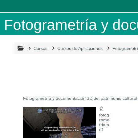
Salta al contenido principal
Fotogrametría y docu
Cursos
Cursos de Aplicaciones
Fotogrametrí
Fotogrametría y documentación 3D del patrimonio cultural c
fotog
rame
tria.p
df