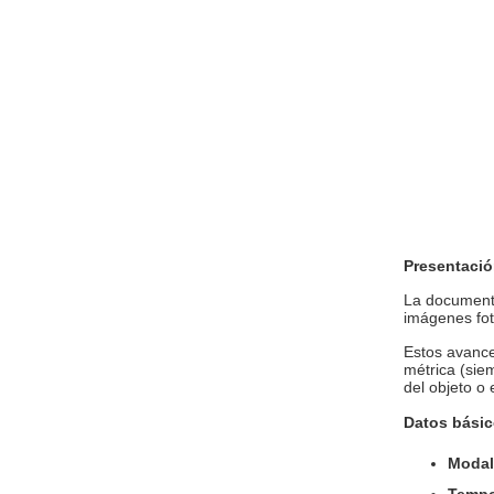
Presentació
La documenta
imágenes fot
Estos avance
métrica (siem
del objeto o
Datos básic
Modal
Tempo