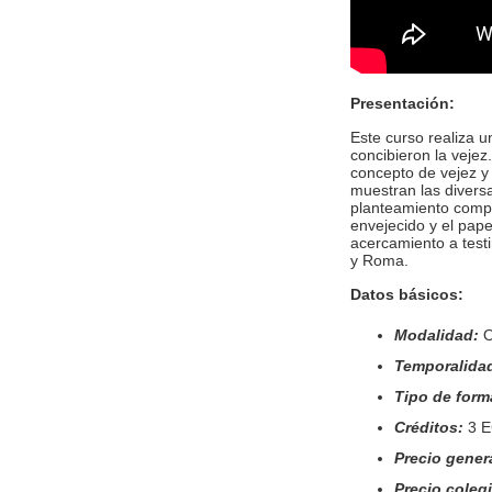
Presentación:
Este curso realiza 
concibieron la vejez
concepto de vejez y 
muestran las divers
planteamiento compar
envejecido y el pape
acercamiento a test
y Roma.
Datos básicos:
Modalidad:
O
Temporalida
Tipo de form
Créditos:
3 
Precio gener
Precio coleg