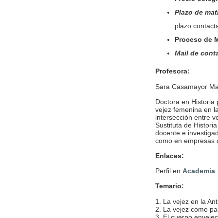
Plazo de mat
plazo contacta
Proceso de M
Mail de cont
Profesora:
Sara Casamayor Ma
Doctora en Historia
vejez femenina en l
intersección entre v
Sustituta de Histori
docente e investigad
como en empresas d
Enlaces:
Perfil en
Academia
Temario:
1. La vejez en la An
2. La vejez como par
3. El cuerpo envejec